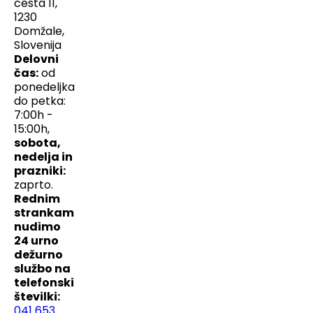
cesta 11,
1230
Domžale,
Slovenija
Delovni
čas:
od
ponedeljka
do petka:
7:00h -
15:00h,
sobota,
nedelja in
prazniki:
zaprto.
Rednim
strankam
nudimo
24 urno
dežurno
službo na
telefonski
številki:
041 653